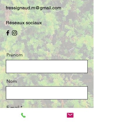
fressignaud.m@gmail.com
Réseaux sociaux
Prénom
Nom
E-mail